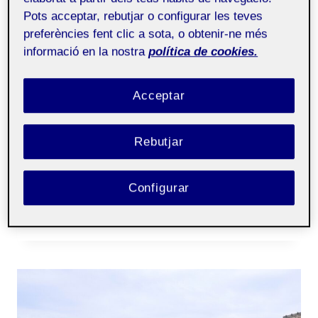
videojuegos 2D –
Pots acceptar, rebutjar o configurar les teves
Aula 1
preferències fent clic a sota, o obtenir-ne més
informació en la nostra
política de cookies.
REPOSITORIO DE GITHUB:
https://gitlab.com/uoc_master1/pec_2_platform-
Acceptar
game.git
Rebutjar
Lliurament PAC2 | Entrega PEC2
…
Configurar
JUEGO
LLEGIR MÉS
DE
PLATAFORMAS
–
SOLDIER