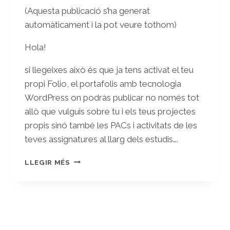
(Aquesta publicació s’ha generat
automàticament i la pot veure tothom)
Hola!
si llegeixes això és que ja tens activat el teu
propi Folio, el portafolis amb tecnologia
WordPress on podràs publicar no només tot
allò que vulguis sobre tu i els teus projectes
propis sinó també les PACs i activitats de les
teves assignatures al llarg dels estudis….
ET
LLEGIR MÉS
DONEM
LA
BENVINGUDA
AL
TEU
FOLIO