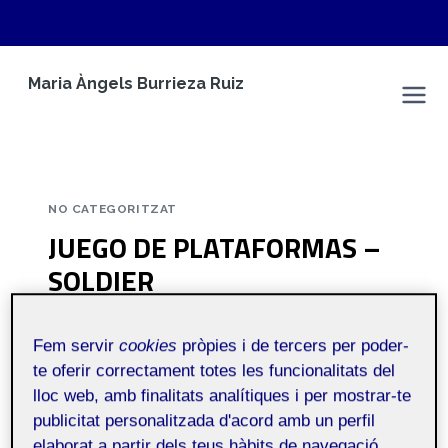
Vés
Maria Àngels Burrieza Ruiz
al
Maria Àngels Burrieza Ruiz
contingut
NO CATEGORITZAT
JUEGO DE PLATAFORMAS –
SOLDIER
Per
Maria Àngels Burrieza Ruiz
28 abril, 2024
Fem servir
cookies
pròpies i de tercers per poder-
te oferir correctament totes les funcionalitats del
Programació de
Públic
lloc web, amb finalitats analítiques i per mostrar-te
videojocs 2D – Aula
publicitat personalitzada d'acord amb un perfil
1 | Programación de
elaborat a partir dels teus hàbits de navegació.